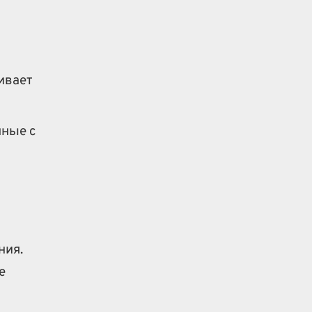
ивает
нные с
ния.
е