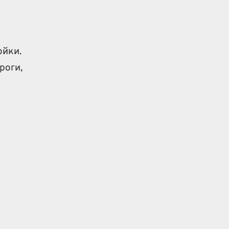
ойки.
роги,