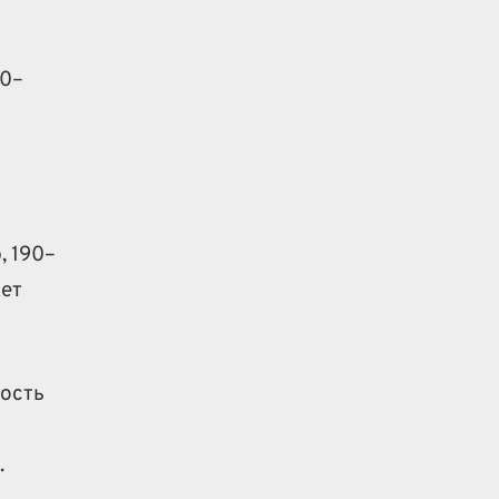
70–
, 190–
жет
мость
.