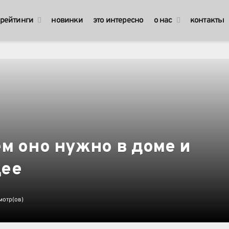
рейтинги
новинки
это интересно
о нас
контакты
м оно нужно в доме и
щее
мотр(ов)