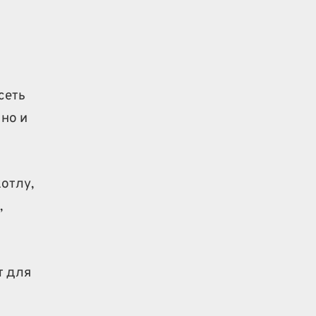
а
сеть
 но и
отлу,
,
т для