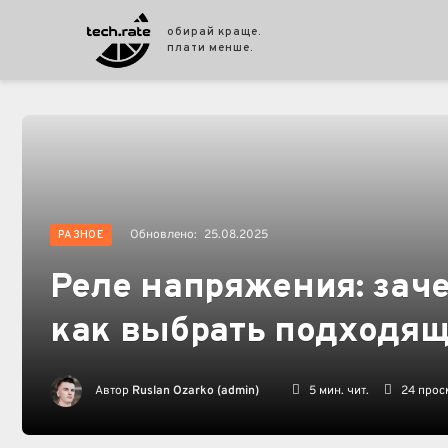
обирай краще.
плати менше.
Обновлено:
25.08.2025
РАЗНОЕ
Реле напряжения: заче
как выбрать подходя
Автор
Ruslan Ozarko (admin)
5 мин. чит.
24
прос