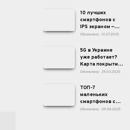
фронтальной
камерой
10 лучших
смартфонов с
IPS экраном —
больше
Обновлено:
01.07.2025
никакого
мерцания и
5G в Украине
выгорания
уже работает?
Карта покрытия,
города, дата
Обновлено:
29.03.2025
запуска
ТОП-7
маленьких
смартфонов с
экраном ~6
Обновлено:
09.08.2025
дюймов (2025)