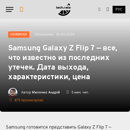
РУС
YouTube
Обновлено:
26.06.2025
НОВИНКИ
Samsung Galaxy Z Flip 7 — все,
что известно из последних
утечек. Дата выхода,
характеристики, цена
Автор
Миленко Андрій
5 мин. чит.
873
просмотр(ов)
Samsung готовится представить Galaxy Z Flip 7 —