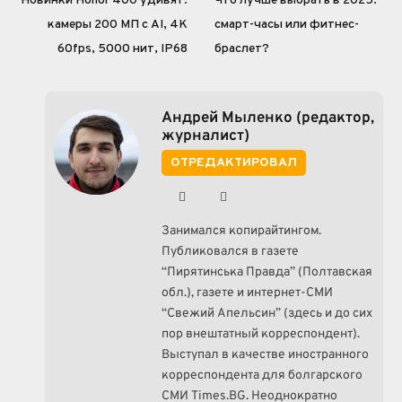
Новинки Honor 400 удивят:
Что лучше выбрать в 2025:
камеры 200 МП с AI, 4K
смарт-часы или фитнес-
60fps, 5000 нит, IP68
браслет?
Андрей Мыленко (редактор,
журналист)
ОТРЕДАКТИРОВАЛ
Facebook
Instagram
Занимался копирайтингом.
Публиковался в газете
“Пирятинська Правда” (Полтавская
обл.), газете и интернет-СМИ
“Свежий Апельсин” (здесь и до сих
пор внештатный корреспондент).
Выступал в качестве иностранного
корреспондента для болгарского
СМИ Times.BG. Неоднократно