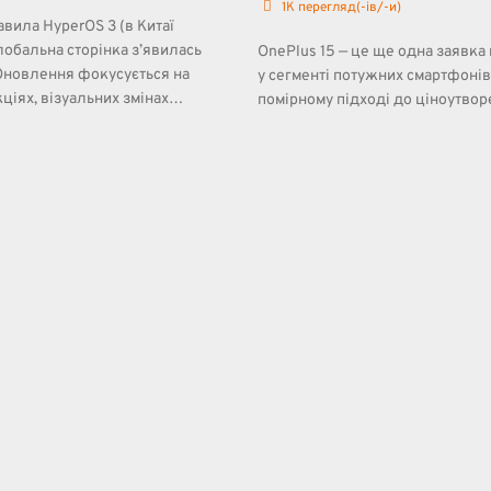
1K
перегляд(-ів/-и)
авила HyperOS 3 (в Китаї
лобальна сторінка з’явилась
OnePlus 15 — це ще одна заявка
Оновлення фокусується на
у сегменті потужних смартфонів
ціях, візуальних змінах…
помірному підході до ціноутво