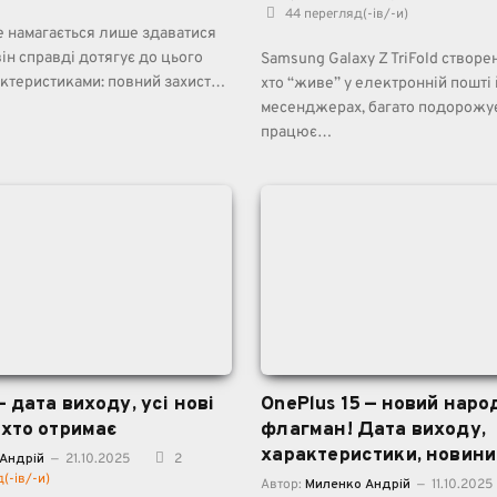
44
перегляд(-ів/-и)
е намагається лише здаватися
ін справді дотягує до цього
Samsung Galaxy Z TriFold створе
актеристиками: повний захист…
хто “живе” у електронній пошті 
месенджерах, багато подорожу
працює…
— дата виходу, усі нові
OnePlus 15 — новий наро
 хто отримає
флагман! Дата виходу,
характеристики, новини
Андрій
21.10.2025
2
(-ів/-и)
Автор:
Миленко Андрій
11.10.2025