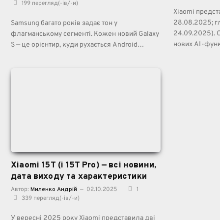
199
перегляд(-ів/-и)
Xiaomi предст
28.08.2025; г
Samsung багато років задає тон у
24.09.2025). 
флагманському сегменті. Кожен новий Galaxy
нових AI-функ
S — це орієнтир, куди рухається Android…
Xiaomi 15T (і 15T Pro) — всі новини,
дата виходу та характеристики
Автор:
Миленко Андрій
02.10.2025
1
339
перегляд(-ів/-и)
У вересні 2025 року Xiaomi представила дві