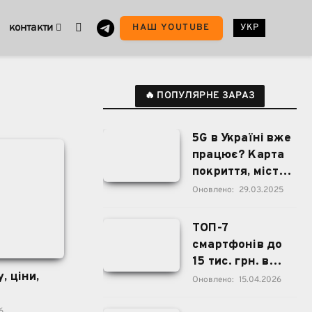
контакти
НАШ YOUTUBE
УКР
🔥 ПОПУЛЯРНЕ ЗАРАЗ
5G в Україні вже
працює? Карта
покриття, міста,
дата запуску
Оновлено:
29.03.2025
ТОП-7
смартфонів до
15 тис. грн. в
, ціни,
Україні
Оновлено:
15.04.2026
6