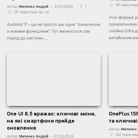
59
перегляд(
Автор:
Миленко Андрій
21.04.2026
1
137
перегляд(-ів/-и)
Vivo формує р
преміальному 
Android 17 — це не просто ще одне “оновлення
лінійка Ultra 
з новими функціями”. Тут змінюється сам
китайським р
підхід до системи.…
One UI 8.5 вражає: ключові зміни,
OnePlus 15
на які смартфони прийде
та ключові
оновлення
Автор:
Миленко 
162
перегляд
Автор:
Миленко Андрій
07.03.2026