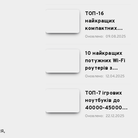
ТОП-16
найкращих
компактних
смартфонів 5-6
Оновлено:
09.08.2025
дюймів 2025
року
10 найкращих
потужних Wi-Fi
роутерів з
великим
Оновлено:
12.04.2025
радіусом дії |
2025
ТОП-7 ігрових
ноутбуків до
40000-45000
грн ($1000) у
Оновлено:
22.12.2025
2026
я,