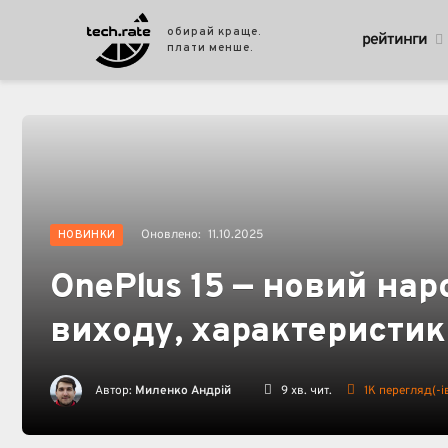
обирай краще.
рейтинги
плати менше.
Оновлено:
11.10.2025
НОВИНКИ
OnePlus 15 — новий на
виходу, характеристик
Автор:
Миленко Андрій
9 хв. чит.
1K
перегляд(-і