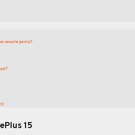
оли чекати реліз?
дше?
 13
ePlus 15