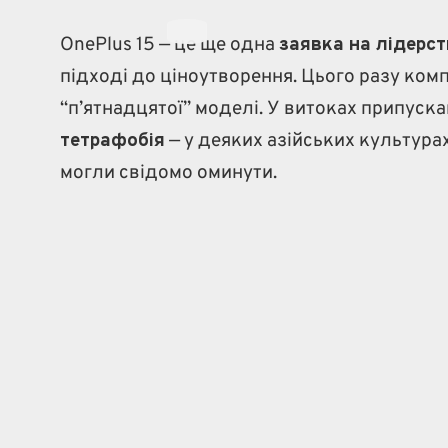
OnePlus 15 — це ще одна
заявка на лідерс
підході до ціноутворення. Цього разу комп
“п’ятнадцятої” моделі. У витоках припуск
тетрафобія
— у деяких азійських культура
могли свідомо оминути.