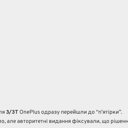
сля
3/3T
OnePlus одразу перейшли до “п’ятірки”.
о, але авторитетні видання фіксували, що рішенн