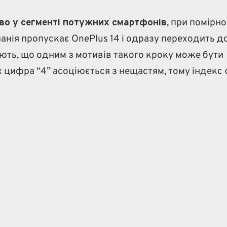
тво у сегменті потужних смартфонів
, при помірн
анія пропускає OnePlus 14 і одразу переходить д
ають, що одним з мотивів такого кроку може бути
х цифра “4” асоціюється з нещастям, тому індекс 