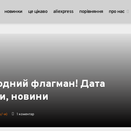
новинки
це цікаво
aliexpress
порівняння
про нас
родний флагман! Дата
и, новини
в/-и)
1 коментар