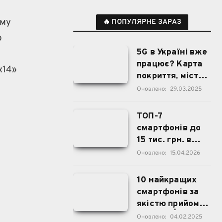
ому
🔥 ПОПУЛЯРНЕ ЗАРАЗ
о
5G в Україні вже
працює? Карта
«14»
покриття, міста,
дата запуску
Оновлено:
29.03.2025
ТОП-7
смартфонів до
15 тис. грн. в
Україні
Оновлено:
15.04.2026
10 найкращих
смартфонів за
якістю прийому
сигналу | 2025
Оновлено:
04.02.2025