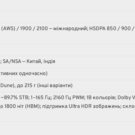
 (AWS) / 1900 / 2100 — міжнародний; HSDPA 850 / 900 /
SA/NSA — Китай, Індія
активних одночасно)
 Dune), до 215 г (інші варіанти)
89.7% STB; 1–165 Гц; 2160 Гц PWM; 1B кольорів; Dolby V
до 1800 ніт (HBM); підтримка Ultra HDR зображень; скло