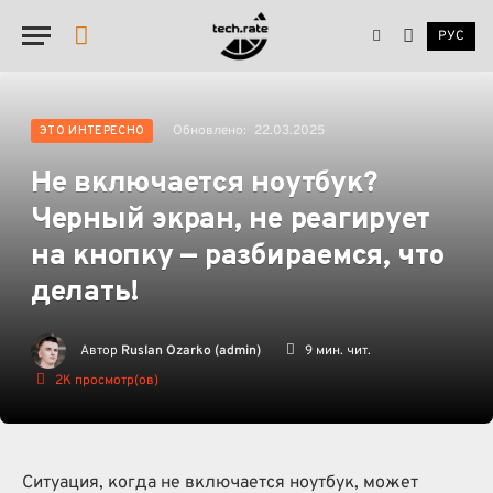
РУС
YouTube
Обновлено:
22.03.2025
ЭТО ИНТЕРЕСНО
Не включается ноутбук?
Черный экран, не реагирует
на кнопку — разбираемся, что
делать!
Автор
Ruslan Ozarko (admin)
9 мин. чит.
2K
просмотр(ов)
Ситуация, когда не включается ноутбук, может