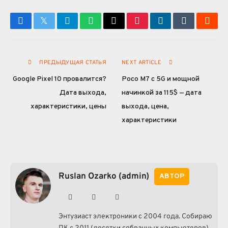
Facebook
Twitter
Telegram
WhatsApp
Email
Pinterest
LinkedIn
Tumblr
Reddi
ПРЕДЫДУЩАЯ СТАТЬЯ
NEXT ARTICLE
Google Pixel 10 провалится?
Poco M7 с 5G и мощной
Дата выхода,
начинкой за 115$ — дата
характеристики, цены
выхода, цена,
характеристики
Ruslan Ozarko (admin)
АВТОР
Website
Facebook
Instagram
Энтузиаст электроники с 2004 года. Собираю