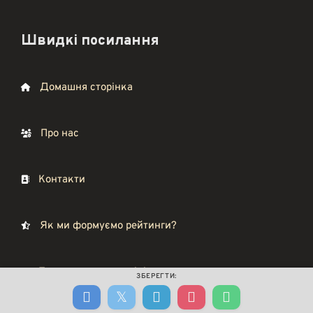
Швидкі посилання
Домашня сторінка
Про нас
Контакти
Як ми формуємо рейтинги?
Поскаржитись адміністратору
ЗБЕРЕГТИ: