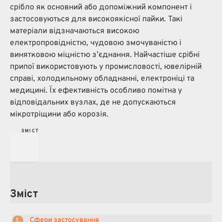
срібло як основний або допоміжний компонент і
застосовуються для високоякісної пайки. Такі
матеріали відзначаються високою
електропровідністю, чудовою змочуваністю і
винятковою міцністю з’єднання. Найчастіше срібні
припої використовують у промисловості, ювелірній
справі, холодильному обладнанні, електроніці та
медицині. Їх ефективність особливо помітна у
відповідальних вузлах, де не допускаються
мікротріщини або корозія.
З
М
І
С
Т
Зміст
Сфери застосування