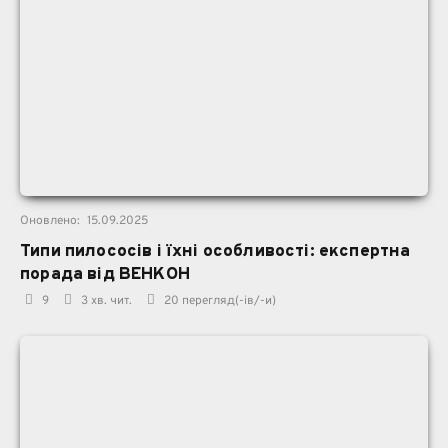
Оновлено:
15.09.2025
Типи пилососів і їхні особливості: експертна
порада від ВЕНКОН
9
3 хв. чит.
20
перегляд(-ів/-и)