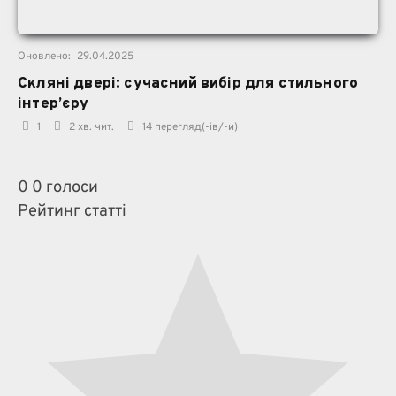
Оновлено:
29.04.2025
Скляні двері: сучасний вибір для стильного
інтер’єру
1
2 хв. чит.
14
перегляд(-ів/-и)
0
0
голоси
Рейтинг статті