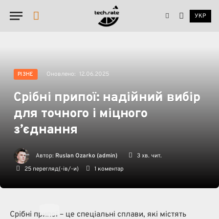
УКР
YouTube
Оновлено:
12.06.2025
РІЗНЕ
Срібні припої: надійний вибір
для точного і міцного
з’єднання
Автор:
Ruslan Ozarko (admin)
3 хв. чит.
25
перегляд(-ів/-и)
1 коментар
Срібні припої – це спеціальні сплави, які містять