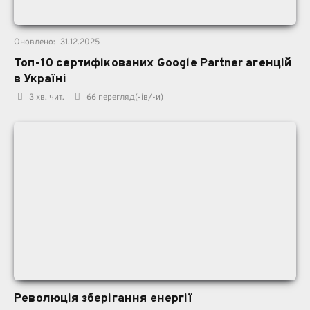
Оновлено:
31.12.2025
Топ-10 сертифікованих Google Partner агенцій
в Україні
3 хв. чит.
66
перегляд(-ів/-и)
Революція зберігання енергії