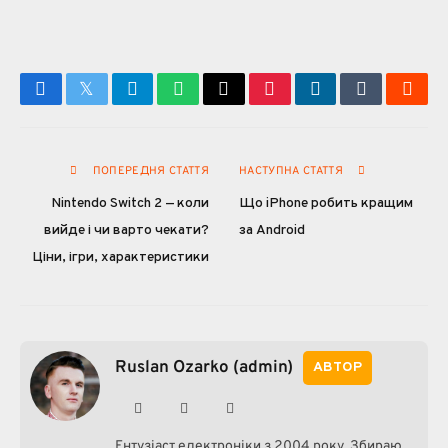
Facebook
Twitter
Telegram
WhatsApp
Email
Pinterest
LinkedIn
Tumblr
Reddi
(не
обов'язково)
ПОПЕРЕДНЯ СТАТТЯ
НАСТУПНА СТАТТЯ
Nintendo Switch 2 — коли
Що iPhone робить кращим
вийде і чи варто чекати?
за Android
Ціни, ігри, характеристики
Ruslan Ozarko (admin)
АВТОР
Сайт
Facebook
Instagram
(не
Ентузіаст електроніки з 2004 року. Збираю
обов'язково)