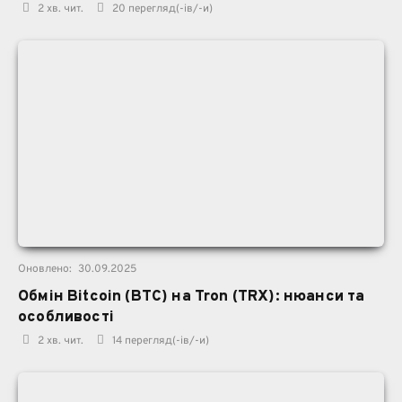
2 хв. чит.
20
перегляд(-ів/-и)
Оновлено:
30.09.2025
Обмін Bitcoin (BTC) на Tron (TRX): нюанси та
особливості
2 хв. чит.
14
перегляд(-ів/-и)