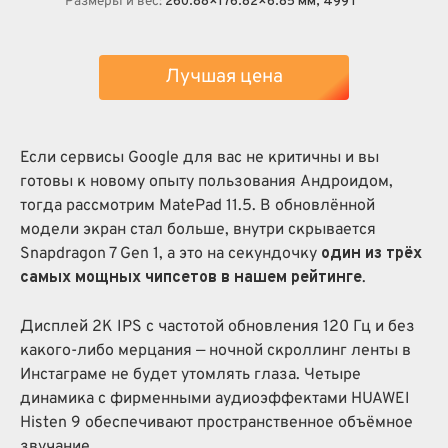
Размеры и вес:
260.88×176.82×6.85 мм, 499 г
Лучшая цена
Если сервисы Google для вас не критичны и вы
готовы к новому опыту пользования Андроидом,
тогда рассмотрим MatePad 11.5. В обновлённой
модели экран стал больше, внутри скрывается
Snapdragon 7 Gen 1, а это на секундочку
один из трёх
самых мощных чипсетов в нашем рейтинге
.
Дисплей 2K IPS с частотой обновления 120 Гц и без
какого-либо мерцания — ночной скроллинг ленты в
Инстаграме не будет утомлять глаза. Четыре
динамика с фирменными аудиоэффектами HUAWEI
Histen 9 обеспечивают пространственное объёмное
звучание.