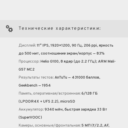
Технические характеристики:
Дисплей:
11″ IPS, 1920×1200, 90 Гц, 206 ppi, яркость
до 500 нит, соотношение экран/корпус — 83%
Процессор:
Helio G100, 8 ядер (до 2.2 ГГц); ARM Mali-
G57 MC2
Результаты тестов:
AnTuTu — 431000 баллов,
Geekbench — 1954
Память, оперативная/встроенная:
6/128 ГБ
(LPDDR4X + UFS 2.2), microSD
Аккумулятор:
9340 мА·ч, быстрая зарядка 33 Вт
(SuperVOOC)
Камеры, основные/фронтальная:
5 МП (f/2.2, AF,