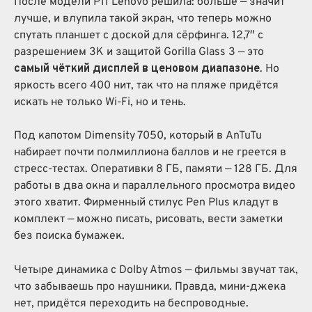
После модели P11 Lenovo решила: больше — значит
лучше, и влупила такой экран, что теперь можно
спутать планшет с доской для сёрфинга. 12,7″ с
разрешением 3К и защитой Gorilla Glass 3 — это
самый чёткий дисплей в ценовом диапазоне
. Но
яркость всего 400 нит, так что на пляже придётся
искать не только Wi-Fi, но и тень.
Под капотом Dimensity 7050, который в AnTuTu
набирает почти полмиллиона баллов и не греется в
стресс-тестах. Оперативки 8 ГБ, памяти — 128 ГБ. Для
работы в два окна и параллельного просмотра видео
этого хватит. Фирменный стилус Pen Plus кладут в
комплект — можно писать, рисовать, вести заметки
без поиска бумажек.
Четыре динамика с Dolby Atmos — фильмы звучат так,
что забываешь про наушники. Правда, мини-джека
нет, придётся переходить на беспроводные.