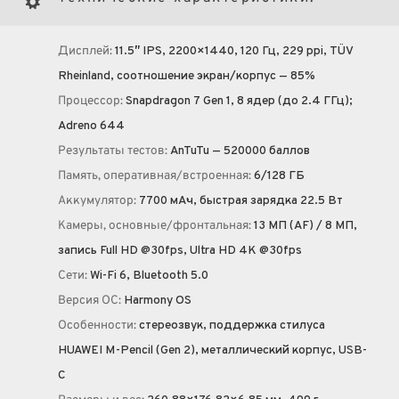
Дисплей:
11.5″ IPS, 2200×1440, 120 Гц, 229 ppi, TÜV
Rheinland, соотношение экран/корпус — 85%
Процессор:
Snapdragon 7 Gen 1, 8 ядер (до 2.4 ГГц);
Adreno 644
Результаты тестов:
AnTuTu — 520000 баллов
Память, оперативная/встроенная:
6/128 ГБ
Аккумулятор:
7700 мА·ч, быстрая зарядка 22.5 Вт
Камеры, основные/фронтальная:
13 МП (AF) / 8 МП,
запись Full HD @30fps, Ultra HD 4K @30fps
Сети:
Wi-Fi 6, Bluetooth 5.0
Версия ОС:
Harmony OS
Особенности:
стереозвук, поддержка стилуса
HUAWEI M-Pencil (Gen 2), металлический корпус, USB-
C