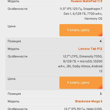
Huawei MatePad 11.5
11.5″ IPS 120 Гц, Snapdragon 7
Gen 1, 6/128 ГБ, 7700 мА·ч,
Harmony OS
Узнать цену
4.
Lenovo Tab P12
12.7″ LTPS, Dimensity 7050,
8/128 ГБ + microSD, 10200
мА·ч, JBL Dolby Atmos, Android
13
Узнать цену
3.
Blackview Mega 3
12.1″ IPS 90 Гц, Helio G100,