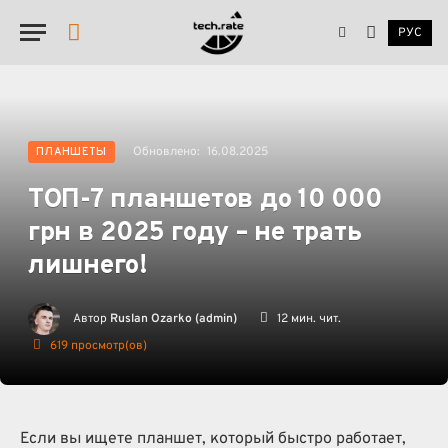
РУС
YouTube
Обновлено:
16.08.2025
ПЛАНШЕТЫ
ТОП-7 планшетов до 10 000
грн в 2025 году – не трать
лишнего!
Автор
Ruslan Ozarko (admin)
12 мин. чит.
619
просмотр(ов)
Если вы ищете планшет, который быстро работает,