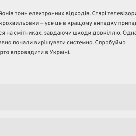
онів тонн електронних відходів. Старі телевізор
ікрохвильовки — усе це в кращому випадку припа
ься на смітниках, завдаючи шкоди довкіллю. Одн
авно почали вирішувати системно. Спробуймо
арто впровадити в Україні.