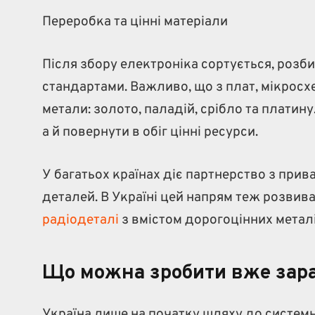
Переробка та цінні матеріали
Після збору електроніка сортується, розби
стандартами. Важливо, що з плат, мікросх
метали: золото, паладій, срібло та плати
а й повернути в обіг цінні ресурси.
У багатьох країнах діє партнерство з прив
деталей. В Україні цей напрям теж розвива
радіодеталі
з вмістом дорогоцінних металі
Що можна зробити вже зар
Україна лише на початку шляху до системно