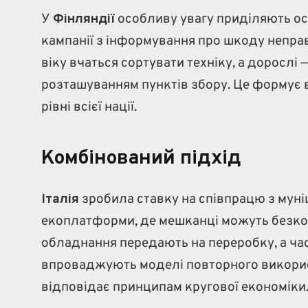
У
Фінляндії
особливу увагу приділяють осв
кампанії з інформування про шкоду непра
віку вчаться сортувати техніку, а дорослі
розташуванням пунктів збору. Це формує 
рівні всієї нації.
Комбінований підхід
Італія
зробила ставку на співпрацю з муні
екоплатформи, де мешканці можуть безкош
обладнання передають на переробку, а част
впроваджують моделі повторного викорис
відповідає принципам кругової економіки