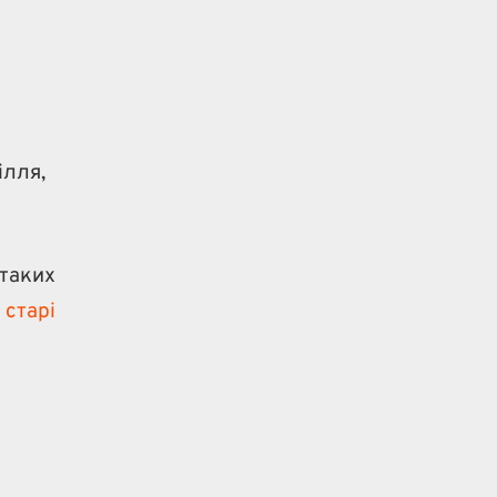
ілля,
 таких
 старі