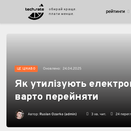
обирай краще.
рейтинги
плати менше.
Оновлено:
24.04.2025
ЦЕ ЦІКАВО
Як утилізують електрон
варто перейняти
Автор:
Ruslan Ozarko (admin)
3 хв. чит.
24
перегл