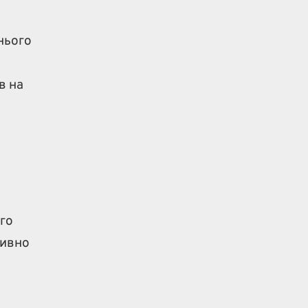
нього
в на
го
тивно