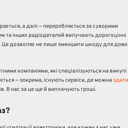
рається, а далі — переробляється за суворими
ем та інших радіодеталей вилучають дорогоцінні
ну. Це дозволяє не лише зменшити шкоду для довк
атними компаніями, які спеціалізуються на викупі
ється — зокрема, існують сервіси, де можна
здати
в. В нас за це ще й виплачують гроші.
аз?
ї утилізації електроніки, але кожен з нас уже