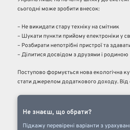
сьогодні може зробити внесок:
– Не викидати стару техніку на смітник
– Шукати пункти прийому електроніки у св
– Розбирати непотрібні пристрої та здават
– Ділитися досвідом з друзями і родиною
Поступово формується нова екологічна кул
стати джерелом додаткового доходу. Від с
Не знаєш, що обрати?
Підкажу перевірені варіанти з урахува