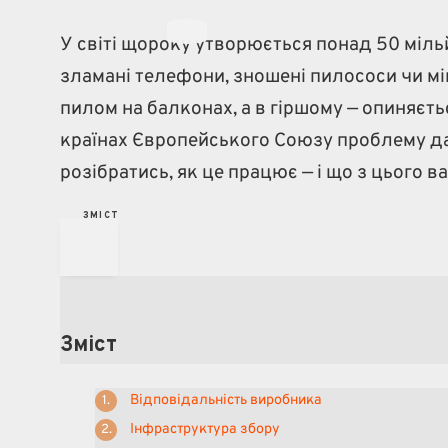
У світі щороку утворюється понад 50 мільй
зламані телефони, зношені пилососи чи м
пилом на балконах, а в гіршому — опиняєт
країнах Європейського Союзу проблему д
розібратись, як це працює — і що з цього в
З
М
І
С
Т
Зміст
Відповідальність виробника
Інфраструктура збору