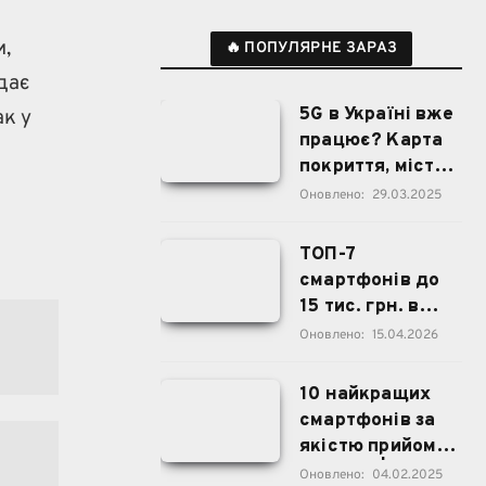
и,
🔥 ПОПУЛЯРНЕ ЗАРАЗ
дає
5G в Україні вже
ак у
працює? Карта
покриття, міста,
дата запуску
Оновлено:
29.03.2025
ТОП-7
смартфонів до
15 тис. грн. в
Україні
Оновлено:
15.04.2026
10 найкращих
смартфонів за
якістю прийому
сигналу | 2025
Оновлено:
04.02.2025