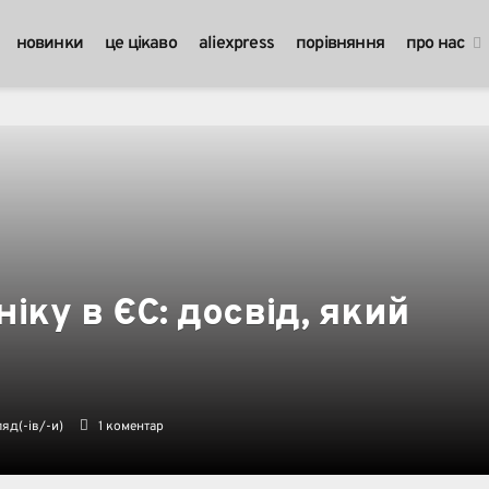
новинки
це цікаво
aliexpress
порівняння
про нас
іку в ЄС: досвід, який
яд(-ів/-и)
1 коментар