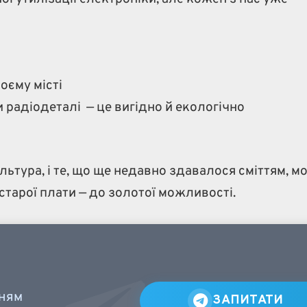
оєму місті
и радіодеталі — це вигідно й екологічно
ьтура, і те, що ще недавно здавалося сміттям, м
тарої плати — до золотої можливості.
нням
ЗАПИТАТИ