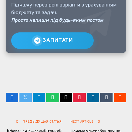
Підкажу перевірені варіанти з урахуванням
бюджету та задач.
Просто напиши під будь-яким постом
ЗАПИТАТИ
Facebook
Twitter
Telegram
WhatsApp
Email
Pinterest
LinkedIn
Tumblr
Reddi
ПРЕДЫДУЩАЯ СТАТЬЯ
NEXT ARTICLE
iPhone 17 Air — самый тонкий
Почему ультрабук лучше,