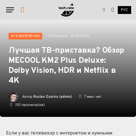
РУС
YouTube
Обновлено:
10.09.2025
ЭТО ИНТЕРЕСНО
Лучшая ТВ-приставка? Обзор
MECOOL KM2 Plus Deluxe:
Dolby Vision, HDR и Netflix в
4К
Автор
Ruslan Ozarko (admin)
7 мин. чит.
152
просмотр(ов)
Если у вас телевизор с интернетом и «умными