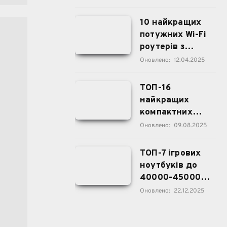
10 найкращих
потужних Wi-Fi
роутерів з
великим
Оновлено:
12.04.2025
радіусом дії |
2025
ТОП-16
найкращих
компактних
смартфонів 5-6
Оновлено:
09.08.2025
дюймів 2025
року
ТОП-7 ігрових
ноутбуків до
40000-45000
грн ($1000) у
Оновлено:
22.12.2025
2026