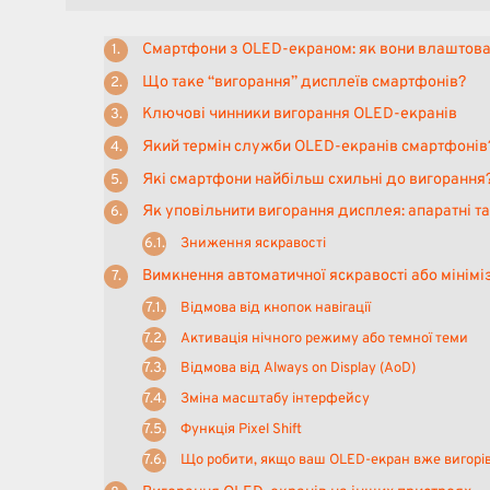
Смартфони з OLED-екраном: як вони влаштова
Що таке “вигорання” дисплеїв смартфонів?
Ключові чинники вигорання OLED-екранів
Який термін служби OLED-екранів смартфонів
Які смартфони найбільш схильні до вигорання?
Як уповільнити вигорання дисплея: апаратні т
Зниження яскравості
Вимкнення автоматичної яскравості або мінімі
Відмова від кнопок навігації
Активація нічного режиму або темної теми
Відмова від Always on Display (AoD)
Зміна масштабу інтерфейсу
Функція Pixel Shift
Що робити, якщо ваш OLED-екран вже вигорі