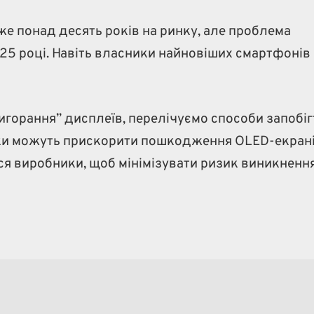
е понад десять років на ринку, але проблема
025 році. Навіть власники найновіших смартфонів
игорання” дисплеїв, перелічуємо способи запобіг
паки можуть прискорити пошкодження OLED-екрані
я виробники, щоб мінімізувати ризик виникнення