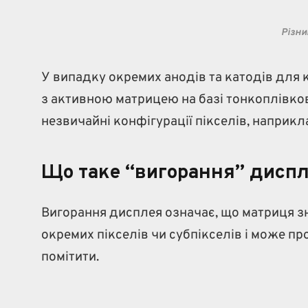
Різни
У випадку окремих анодів та катодів для
з активною матрицею на базі тонкоплівков
незвичайні конфігурації пікселів, наприкл
Що таке “вигорання” диспл
Вигорання дисплея означає, що матриця зн
окремих пікселів чи субпікселів і може пр
помітити.