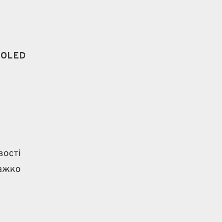
OLED
вості
важко