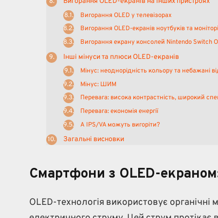
Вигорання OLED-екранів на інших пристроях
Вигорання OLED у телевізорах
Вигорання OLED-екранів ноутбуків та монітор
Вигорання екрану консолей Nintendo Switch 
Інші мінуси та плюси OLED-екранів
Мінус: неоднорідність кольору та небажані ві
Мінус: ШИМ
Перевага: висока контрастність, широкий спе
Перевага: економія енергії
А IPS/VA можуть вигоріти?
Загальні висновки
Смартфони з OLED-екраном:
OLED-технологія використовує органічні м