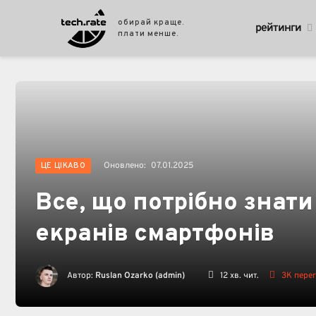
обирай краще.
рейтинги
плати менше.
Оновлено:
07.01.2025
ЦЕ ЦІКАВО
Все, що потрібно знат
екранів смартфонів
Автор:
Ruslan Ozarko (admin)
12 хв. чит.
3K
перег