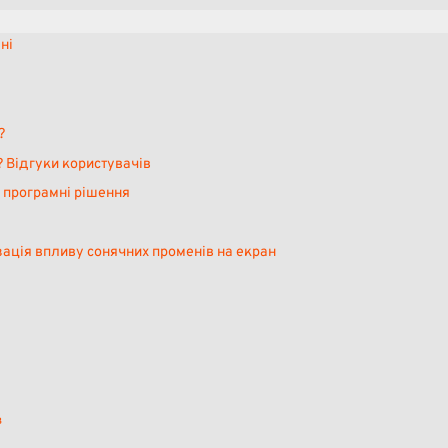
ні
?
 Відгуки користувачів
а програмні рішення
зація впливу сонячних променів на екран
в