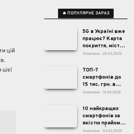
🔥 ПОПУЛЯРНЕ ЗАРАЗ
5G в Україні вже
працює? Карта
покриття, міста,
ти цій
дата запуску
Оновлено:
29.03.2025
в.
 цієї
ТОП-7
смартфонів до
15 тис. грн. в
Україні
Оновлено:
15.04.2026
10 найкращих
смартфонів за
якістю прийому
сигналу | 2025
Оновлено:
04.02.2025