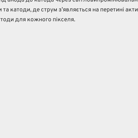
 від анода до катода через світловипромінюваль
 та катоди, де струм з’являється на перетині акт
катоди для кожного пікселя.