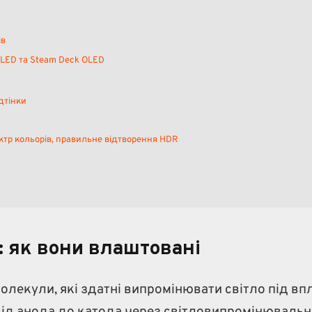
ів
OLED та Steam Deck OLED
дтінки
ктр кольорів, правильне відтворення HDR
 як вони влаштовані
олекули, які здатні випромінювати світло під в