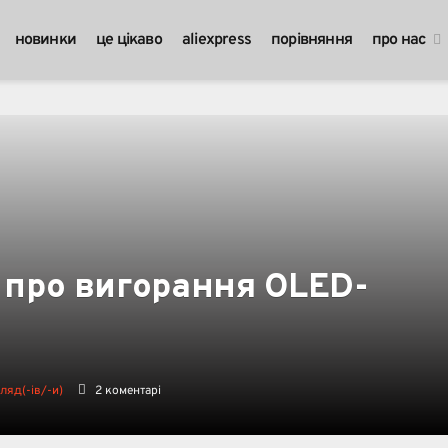
новинки
це цікаво
aliexpress
порівняння
про нас
и про вигорання OLED-
ляд(-ів/-и)
2 коментарі