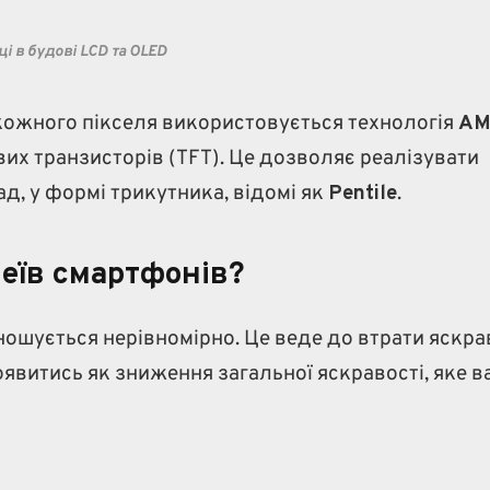
ці в будові LCD та OLED
 кожного пікселя використовується технологія
AM
их транзисторів (TFT). Це дозволяє реалізувати
ад, у формі трикутника, відомі як
Pentile
.
еїв смартфонів?
ошується нерівномірно. Це веде до втрати яскра
оявитись як зниження загальної яскравості, яке 