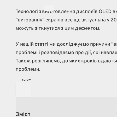
Технологія виготовлення дисплеїв OLED вж
“вигорання” екранів все ще актуальна у 2
можуть зіткнутися з цим дефектом.
У нашій статті ми досліджуємо причини “в
проблемі і розповідаємо про дії, які нав
Також розглянемо, до яких кроків вдаютьс
проблеми.
З
М
І
С
Т
Зміст